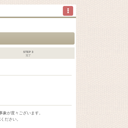
STEP 3
完了
い事象が度々ございます。
認ください。