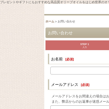
プレゼントやギフトにもおすすめな高品質オリーブオイルをはじめ世界のオ
ホーム
>
お問い合わせ
お問い合わせ
STEP 1
入力
お名前
[
必須
]
メールアドレス
[
必須
]
メールアドレスをお間違えの場合はお
また、弊店からのお返事が迷惑メー