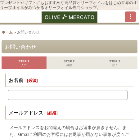
プレゼントやギフトにもおすすめな高品質オリーブオイルをはじめ世界のオ
リーブオイルがみつかるオリーブオイル専門ショップ。
ホーム
>
お問い合わせ
お問い合わせ
STEP 1
STEP 2
STEP 3
入力
確認
完了
お名前
[
必須
]
メールアドレス
[
必須
]
メールアドレスをお間違えの場合はお返事が届きません。ま
た、Gmailご利用のお客様にはお返事が届かない事象が度々ご