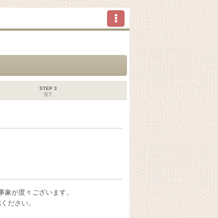
STEP 3
完了
い事象が度々ございます。
認ください。