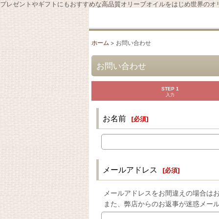
プレゼントやギフトにもおすすめな高品質オリーブオイルをはじめ世界のオ
ホーム
>
お問い合わせ
お問い合わせ
STEP 1
入力
お名前
[
必須
]
メールアドレス
[
必須
]
メールアドレスをお間違えの場合はお
また、弊店からのお返事が迷惑メー