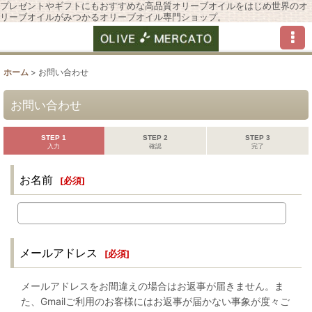
プレゼントやギフトにもおすすめな高品質オリーブオイルをはじめ世界のオ
リーブオイルがみつかるオリーブオイル専門ショップ。
ホーム
>
お問い合わせ
お問い合わせ
STEP 1
STEP 2
STEP 3
入力
確認
完了
お名前
[
必須
]
メールアドレス
[
必須
]
メールアドレスをお間違えの場合はお返事が届きません。ま
た、Gmailご利用のお客様にはお返事が届かない事象が度々ご