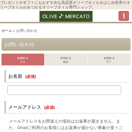
プレゼントやギフトにもおすすめな高品質オリーブオイルをはじめ世界のオ
リーブオイルがみつかるオリーブオイル専門ショップ。
ホーム
>
お問い合わせ
お問い合わせ
STEP 1
STEP 2
STEP 3
入力
確認
完了
お名前
[
必須
]
メールアドレス
[
必須
]
メールアドレスをお間違えの場合はお返事が届きません。ま
た、Gmailご利用のお客様にはお返事が届かない事象が度々ご