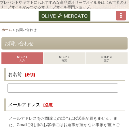
プレゼントやギフトにもおすすめな高品質オリーブオイルをはじめ世界のオ
リーブオイルがみつかるオリーブオイル専門ショップ。
ホーム
>
お問い合わせ
お問い合わせ
STEP 1
STEP 2
STEP 3
入力
確認
完了
お名前
[
必須
]
メールアドレス
[
必須
]
メールアドレスをお間違えの場合はお返事が届きません。ま
た、Gmailご利用のお客様にはお返事が届かない事象が度々ご